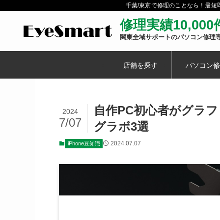
千葉/東京で修理のことなら！最
修理実績10,00
関東全域サポートのパソコン修理
店舗を探す
パソコン修
自作PC初心者がグ
2024
7/07
グラボ3選
2024.07.07
iPhone豆知識