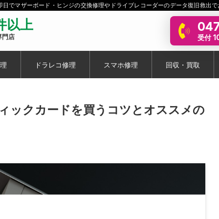
短即日でマザーボード・ヒンジの交換修理やドライブレコーダーのデータ復旧救出で
0件以上
047
受付 10
専門店
理
ドラレコ修理
スマホ修理
回収・買取
ラフィックカードを買うコツとオススメの