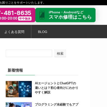
お困りごとをサポートいたします。
-481-8635
iPhone・Androidなど
スマホ修理はこちら
:00-20:00
年中無休
よくある質問
BLOG
検索
新着情報
AIエージェントとChatGPTの
違いとは？初心者向けにわかり
やすく解説
プログラミング未経験でもアプ