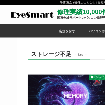
千葉/東京で修理のことなら！最
修理実績10,00
関東全域サポートのパソコン修理
店舗を探す
パソコン修
ストレージ不足
– tag –
iPhone