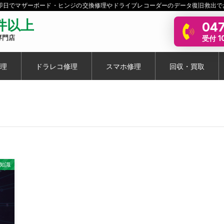
短即日でマザーボード・ヒンジの交換修理やドライブレコーダーのデータ復旧救出で
0件以上
047
受付 10
専門店
理
ドラレコ修理
スマホ修理
回収・買取
豆知識