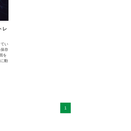
トレ
ってい
ん保存
因を
ちに動
1