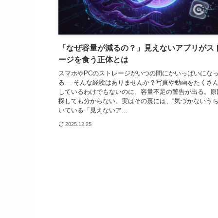
「なぜ容量が減るの？」見えないアプリがス
ージを食う正体とは
スマホやPCのストレージがいつの間にかいっぱいにな
る──そんな経験はありませんか？写真や動画をたくさ
しているわけでもないのに、容量不足の警告が出る。原
探しても分からない。実はその裏には、“気づかないう
いている「見えないア...
2025.12.25