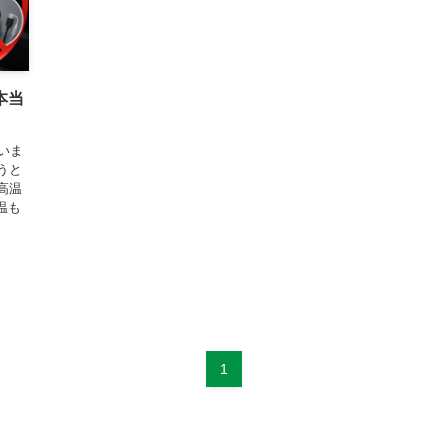
本当
いま
うと
高温
温も
1