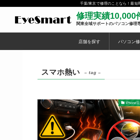
千葉/東京で修理のことなら！最
修理実績10,00
関東全域サポートのパソコン修理
店舗を探す
パソコン修
スマホ熱い
– tag –
iPhone