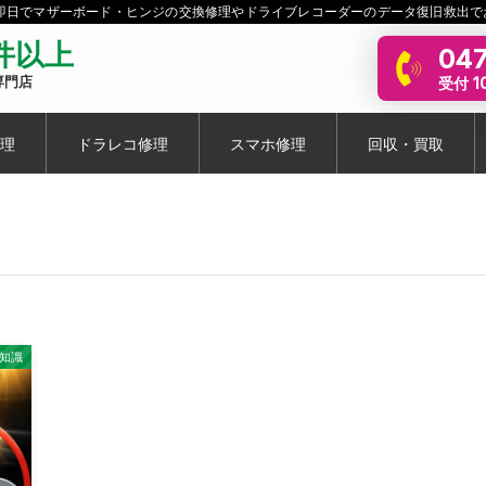
短即日でマザーボード・ヒンジの交換修理やドライブレコーダーのデータ復旧救出で
0件以上
047
受付 10
専門店
理
ドラレコ修理
スマホ修理
回収・買取
豆知識