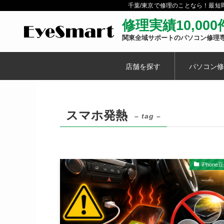
千葉/東京で修理のことなら！最
修理実績10,00
関東全域サポートのパソコン修理
店舗を探す
パソコン修
スマホ発熱
– tag –
iPhone