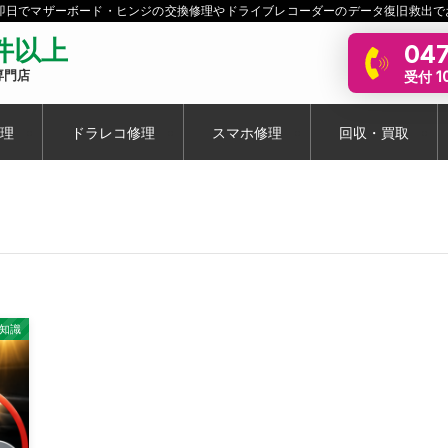
短即日でマザーボード・ヒンジの交換修理やドライブレコーダーのデータ復旧救出で
0件以上
047
受付 10
専門店
理
ドラレコ修理
スマホ修理
回収・買取
豆知識