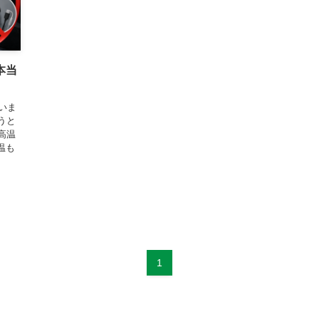
本当
いま
うと
高温
温も
1