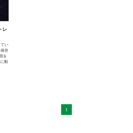
トレ
ってい
ん保存
因を
ちに動
1