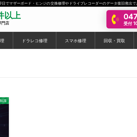
短即日でマザーボード・ヒンジの交換修理やドライブレコーダーのデータ復旧救出で
0件以上
047
受付 10
専門店
理
ドラレコ修理
スマホ修理
回収・買取
豆知識