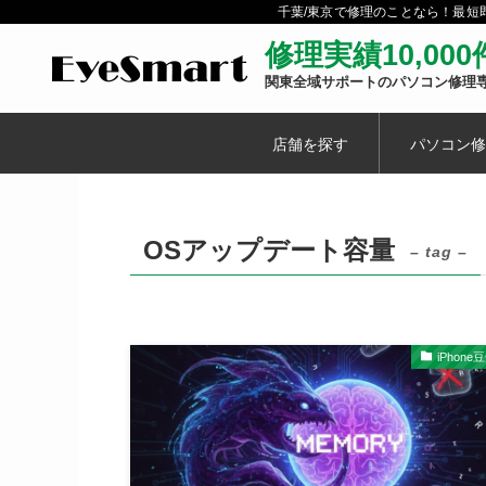
千葉/東京で修理のことなら！最
修理実績10,00
関東全域サポートのパソコン修理
店舗を探す
パソコン修
OSアップデート容量
– tag –
iPhone