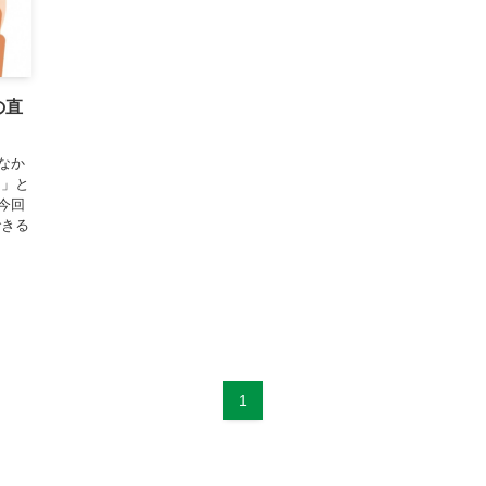
の直
なか
…」と
今回
できる
1