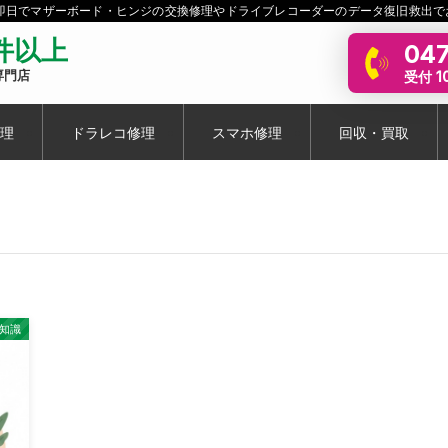
短即日でマザーボード・ヒンジの交換修理やドライブレコーダーのデータ復旧救出で
0件以上
047
受付 10
専門店
理
ドラレコ修理
スマホ修理
回収・買取
豆知識