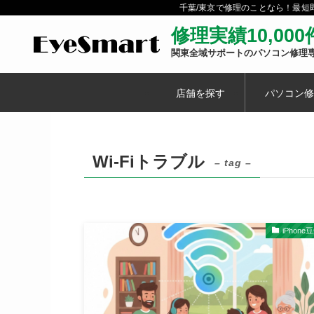
千葉/東京で修理のことなら！最
修理実績10,00
関東全域サポートのパソコン修理
店舗を探す
パソコン修
Wi-Fiトラブル
– tag –
iPhone