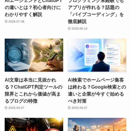
AIエージェントとChatGPT
プログラミング未経験でも
の違いとは？初心者向けに
アプリが作れる？話題の
わかりやすく解説
「バイブコーディング」を
徹底解説
2026.07.08
2026.06.14
AI文章は本当に見抜かれ
AI検索でホームページ集客
る？ChatGPT判定ツールの
は終わる？Google検索との
限界とこれから価値が高ま
違いと企業が今すぐ始める
るブログの特徴
べき対策
2026.06.07
2026.06.07