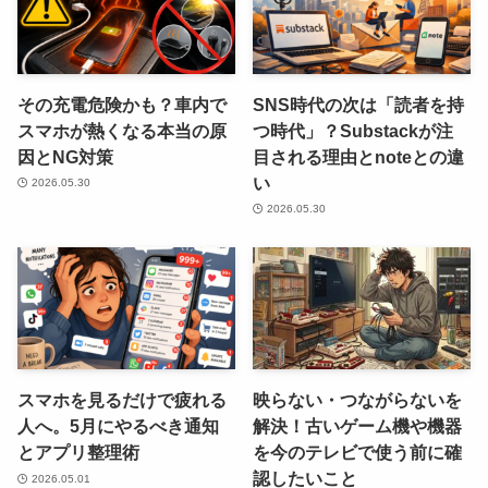
その充電危険かも？車内で
SNS時代の次は「読者を持
スマホが熱くなる本当の原
つ時代」？Substackが注
因とNG対策
目される理由とnoteとの違
い
2026.05.30
2026.05.30
スマホを見るだけで疲れる
映らない・つながらないを
人へ。5月にやるべき通知
解決！古いゲーム機や機器
とアプリ整理術
を今のテレビで使う前に確
認したいこと
2026.05.01