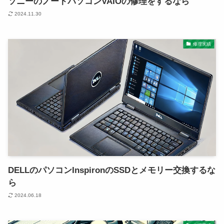
ソニーのノートパソコンVAIOの修理をするなら
2024.11.30
修理実績
店舗を探す
パソコン修理
DELLのパソコンInspironのSSDとメモリー交換するな
ら
ドラレコ修理
2024.06.18
スマホ修理