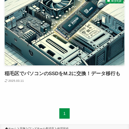
修理実績
回収・買取
よくある質問
BLOG
稲毛区でパソコンのSSDをM.2に交換！データ移行も
2025.03.11
1
ホーム
店舗
ワンズモール長沼店
修理実績