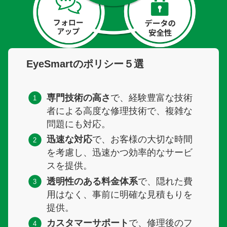
EyeSmartのポリシー５選
店舗を探す
専門技術の高さ
で、経験豊富な技術
パソコン修理
者による高度な修理技術で、複雑な
問題にも対応。
迅速な対応
で、お客様の大切な時間
ドラレコ修理
を考慮し、迅速かつ効率的なサービ
スを提供。
スマホ修理
透明性のある料金体系
で、隠れた費
用はなく、事前に明確な見積もりを
回収・買取
提供。
カスタマーサポート
で、修理後のフ