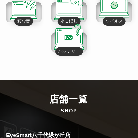
変な音
水こぼし
ウイルス
バッテリー
店舗一覧
SHOP
EyeSmart八千代緑が丘店