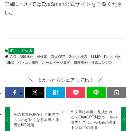
詳細についてはEyeSmart公式サイトをご覧くださ
い。
iPhone豆知識
AIO
AI最適化
AI検索
ChatGPT
Google検索
LLMO
Perplexity
SEO
パソコン修理
ホームページ集客
修理事例
検索エンジン
よかったらシェアしてね！
AI文章は本当に見抜かれ
その充電危険かも？車内で
る？ChatGPT判定ツールの
スマホが熱くなる本当の原
限界とこれから価値が高ま
因とNG対策
るブログの特徴