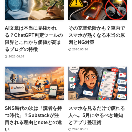
AI文章は本当に見抜かれ
その充電危険かも？車内で
る？ChatGPT判定ツールの
スマホが熱くなる本当の原
限界とこれから価値が高ま
因とNG対策
るブログの特徴
2026.05.30
2026.06.07
SNS時代の次は「読者を持
スマホを見るだけで疲れる
つ時代」？Substackが注
人へ。5月にやるべき通知
目される理由とnoteとの違
とアプリ整理術
い
2026.05.01